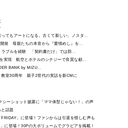
事
取ってもアートになる。古くて新しい、ノスタ…
ー開発 母親たちの本音から『愛情めし』を…
酬トラブルを経験 「契約書だけ」では防…
チを実現 航空とホテルのシナジーで良質な顧…
 BANK by MIZU…
教室30周年 親子2世代の実話を新CMに
クシーショット披露に「ママ体型じゃない！」の声
ると話題
FRIDAY」に登場！ファンからは引退を惜しむ声も
ummer」に登場！30Pの大ボリュームでグラビアを掲載！