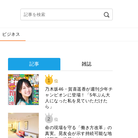
ビジネス
記事
雑誌
1
位
乃木坂46・賀喜遥香が週刊少年チ
ャンピオンに登場！「5年ぶん大
人になった私を見ていただけた
ら」
2
位
​命の現場を守る「働き方改革」の
真実。晃友会が示す持続可能な地