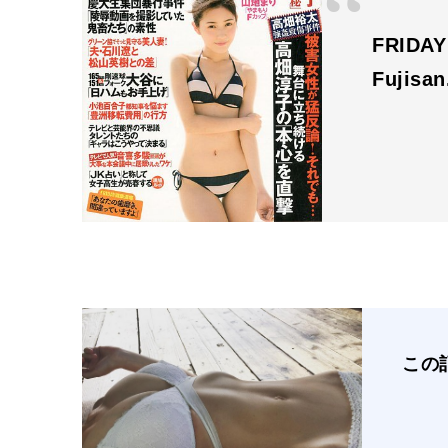
FRIDA
Fujisa
この