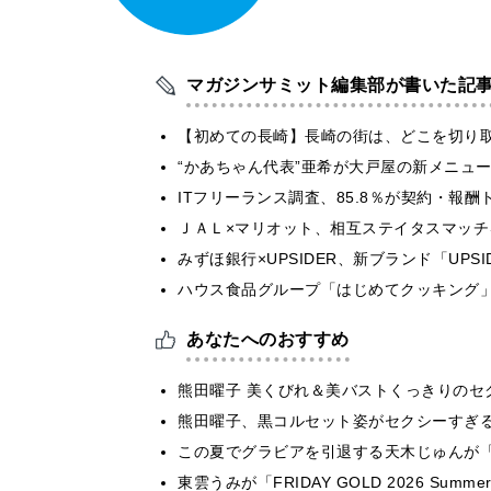
マガジンサミット編集部が書いた記
【初めての長崎】長崎の街は、どこを切り
“かあちゃん代表”亜希が大戸屋の新メニュ
ITフリーランス調査、85.8％が契約・報
ＪＡＬ×マリオット、相互ステイタスマッ
みずほ銀行×UPSIDER、新ブランド「UPSIDER
ハウス食品グループ「はじめてクッキング」
あなたへのおすすめ
熊田曜子 美くびれ＆美バストくっきりのセ
熊田曜子、黒コルセット姿がセクシーすぎ
この夏でグラビアを引退する天木じゅんが「
東雲うみが「FRIDAY GOLD 2026 S