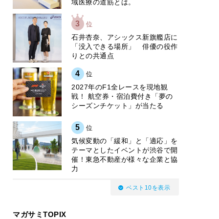
域医療の道筋とは。
3
位
石井杏奈、アシックス新旗艦店に
「没入できる場所」 俳優の役作
りとの共通点
4
位
2027年のF1全レースを現地観
戦！ 航空券・宿泊費付き「夢の
シーズンチケット」が当たる
5
位
気候変動の「緩和」と「適応」を
テーマとしたイベントが渋谷で開
催！東急不動産が様々な企業と協
力
ベスト10を表示
マガサミTOPIX