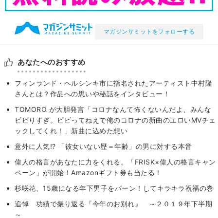
マガジンサミットをフォローする
あなたへのおすすめ
フィンランド・ヘルシンキ市に指名されたアーティスト中村隆
さんとは？作品への思いや秘話をインタビュー！
TOMORO が大胆発言「コロナなんて怖くないんだよ、みんな
ビビりすぎ。ビビってねえで俺のコロナの新曲のエロいMVチェ
ックしてくれ！」新曲に込めた想い
意外に人気!? 「彼女いない歴＝年齢」の男に対する本音
偉人の格言があなたに力をくれる。「FRISK×偉人の格言キャン
ペーン」が開始！Amazonギフト券も当たる！
杉咲花、15歳になる年下男子をパーン！してキラキラ祝福の巻
追悼 功績で振り返る『今年のお別れ』 ～２０１９年下半期
～