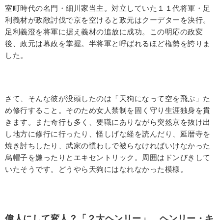
室町時代の名門・細川家当主。対立していた１１代将軍・足
利義材が政敵討伐で京を空けると政元はクーデターを決行。
足利義澄を将軍に据え義材の追放に成功。この明応の政変
後、政元は幕政を掌握。半将軍と呼ばれるほど権勢を誇りま
した。
さて、そんな彼が没頭したのは「天狗になって空を飛ぶ」た
め修行すること。そのため女人禁制を固く守り生涯独身を貫
きます。また奇行も多く、要職にありながら突然京を抜け出
し地方に修行に行ったり、怪しげな経を読んだり、延暦寺を
焼き討ちしたり、武家の慣わしで被らなければいけなかった
烏帽子を嫌ったりとエキセントリック。周囲はドンびきして
いたそうです。どうやら天狗にはなれなかった模様。
偉人にして変人？「２大ヘンリー」 ヘンリー・キ