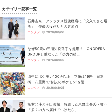
カテゴリー記事一覧
石井杏奈、アシックス新旗艦店に「没入できる場
所」 俳優の役作りとの共通点
エンタメ
2026/08/06
なぜ59歳の三浦知良選手を起用？ ONODERA
GROUPと重なった「努力の積…
エンタメ
2026/08/05
街中にポケモン100匹以上、立像は19匹 日本
橋・八重洲で“伝説のポケモン”を巡…
エンタメ
2026/08/05
松村北斗と今田美桜、急逝した東野圭吾氏へ誓う
「多くの方へ届けていけたら」