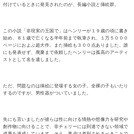
付けているときに発見されたのが、長編小説と挿絵群。
この小説「非現実の王国で」はヘンリーが１９歳の頃に書き
始め、８１歳で亡くなる半年前まで執筆され、１万５０００
ページにおよぶ超大作。また挿絵も３００点ありました。誰
にも発表せず、廃棄まで依頼したヘンリーは孤高のアーティ
ストとして名を遺しました。
ただ、問題なのは挿絵に登場する女の子。全裸の子もいたり
するのですが、男性器がついていました。
先にも言いましたが彼らは性に向ける情熱や想像力を研究や
創作物に向けることで、非チェリーには到達できない領域で
成果を達成しています。そう、童貞は差別されるべきことで