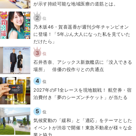
が示す持続可能な地域医療の道筋とは。
2
位
乃木坂46・賀喜遥香が週刊少年チャンピオン
に登場！「5年ぶん大人になった私を見ていた
だけたら」
3
位
石井杏奈、アシックス新旗艦店に「没入できる
場所」 俳優の役作りとの共通点
4
位
2027年のF1全レースを現地観戦！ 航空券・宿
泊費付き「夢のシーズンチケット」が当たる
5
位
気候変動の「緩和」と「適応」をテーマとした
イベントが渋谷で開催！東急不動産が様々な企
業と協力