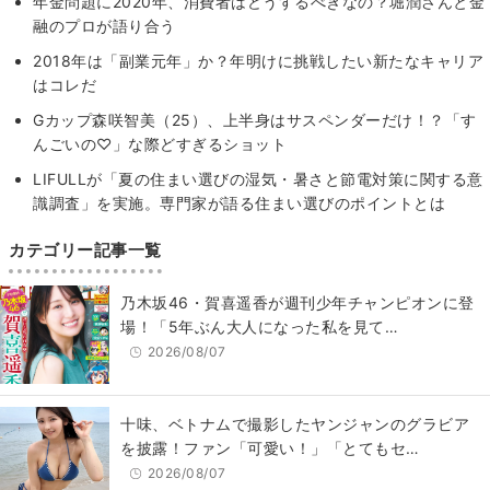
年金問題に2020年、消費者はどうするべきなの？堀潤さんと金
融のプロが語り合う
2018年は「副業元年」か？年明けに挑戦したい新たなキャリア
はコレだ
Gカップ森咲智美（25）、上半身はサスペンダーだけ！？「す
んごいの♡」な際どすぎるショット
LIFULLが「夏の住まい選びの湿気・暑さと節電対策に関する意
識調査」を実施。専門家が語る住まい選びのポイントとは
カテゴリー記事一覧
乃木坂46・賀喜遥香が週刊少年チャンピオンに登
場！「5年ぶん大人になった私を見て…
2026/08/07
十味、ベトナムで撮影したヤンジャンのグラビア
を披露！ファン「可愛い！」「とてもセ…
2026/08/07