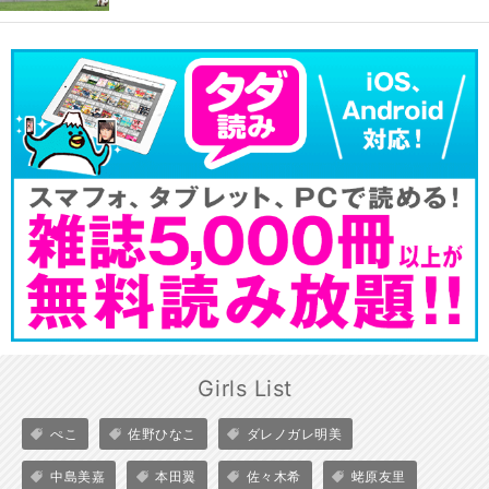
Girls List
ぺこ
佐野ひなこ
ダレノガレ明美
中島美嘉
本田翼
佐々木希
蛯原友里