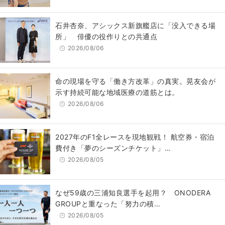
石井杏奈、アシックス新旗艦店に「没入できる場
所」 俳優の役作りとの共通点
2026/08/06
​命の現場を守る「働き方改革」の真実。晃友会が
示す持続可能な地域医療の道筋とは。
2026/08/06
2027年のF1全レースを現地観戦！ 航空券・宿泊
費付き「夢のシーズンチケット」…
2026/08/05
なぜ59歳の三浦知良選手を起用？ ONODERA
GROUPと重なった「努力の積…
2026/08/05