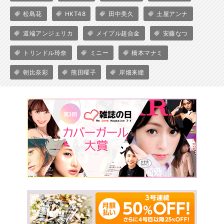
松島花
HKT48
田中美久
土屋アンナ
道端アンジェリカ
メイプル超合金
安藤なつ
トリンドル玲奈
ミニー
橋本マナミ
朝比奈彩
熊田曜子
岸畑来瞳