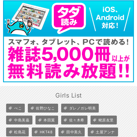
Girls List
ぺこ
佐野ひなこ
ダレノガレ明美
中島美嘉
本田翼
佐々木希
蛯原友里
松島花
HKT48
田中美久
土屋アンナ