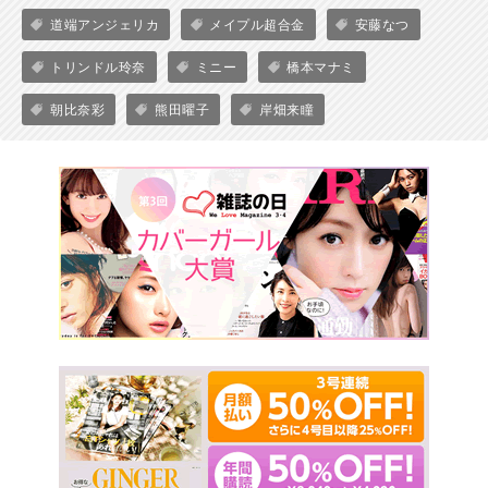
道端アンジェリカ
メイプル超合金
安藤なつ
トリンドル玲奈
ミニー
橋本マナミ
朝比奈彩
熊田曜子
岸畑来瞳