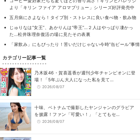
コーヒー愛好家たちも驚くほどの香り高さ！キリンビバレッジ
より「キリン ファイア アロマブリュー」シリーズ好評発売中
五月病にさよなら！タイプ別・ストレスに良い食べ物・飲み物
じゅりなは“女王”、あかりんは“帝王”…２人はやっぱり凄かっ
た…松井珠理奈復活の場に見たその表裏
「家飲み」にもぴったり！苦いだけじゃない今時”缶ビール”事情
カテゴリー記事一覧
乃木坂46・賀喜遥香が週刊少年チャンピオンに登
場！「5年ぶん大人になった私を見て…
2026/08/07
十味、ベトナムで撮影したヤンジャンのグラビア
を披露！ファン「可愛い！」「とてもセ…
2026/08/07