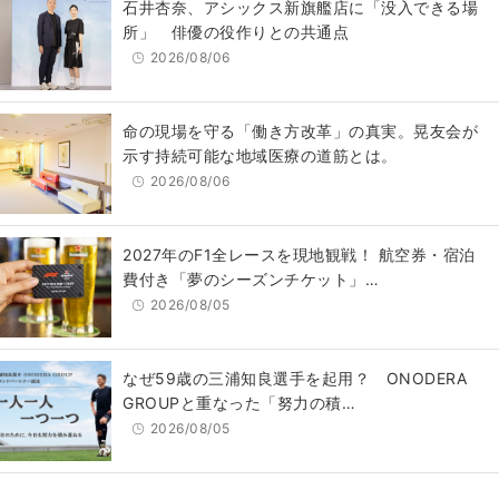
石井杏奈、アシックス新旗艦店に「没入できる場
所」 俳優の役作りとの共通点
2026/08/06
​命の現場を守る「働き方改革」の真実。晃友会が
示す持続可能な地域医療の道筋とは。
2026/08/06
2027年のF1全レースを現地観戦！ 航空券・宿泊
費付き「夢のシーズンチケット」…
2026/08/05
なぜ59歳の三浦知良選手を起用？ ONODERA
GROUPと重なった「努力の積…
2026/08/05