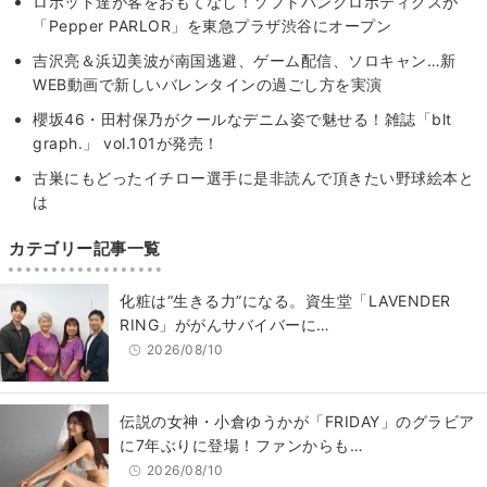
ロボット達が客をおもてなし！ソフトバンクロボティクスが
「Pepper PARLOR」を東急プラザ渋谷にオープン
吉沢亮＆浜辺美波が南国逃避、ゲーム配信、ソロキャン…新
WEB動画で新しいバレンタインの過ごし方を実演
櫻坂46・田村保乃がクールなデニム姿で魅せる！雑誌「blt
graph.」 vol.101が発売！
古巣にもどったイチロー選手に是非読んで頂きたい野球絵本と
は
カテゴリー記事一覧
化粧は“生きる力”になる。資生堂「LAVENDER
RING」ががんサバイバーに…
2026/08/10
伝説の女神・小倉ゆうかが「FRIDAY」のグラビア
に7年ぶりに登場！ファンからも…
2026/08/10