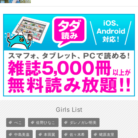
Girls List
ぺこ
佐野ひなこ
ダレノガレ明美
中島美嘉
本田翼
佐々木希
蛯原友里