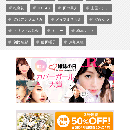
松島花
HKT48
田中美久
土屋アンナ
道端アンジェリカ
メイプル超合金
安藤なつ
トリンドル玲奈
ミニー
橋本マナミ
朝比奈彩
熊田曜子
岸畑来瞳