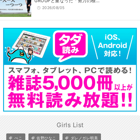
GROUPと重なった「努力の積…
2026/08/05
Girls List
ぺこ
佐野ひなこ
ダレノガレ明美