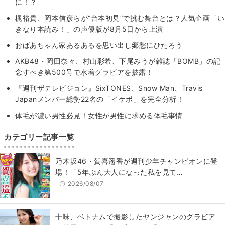
に！？
梶裕貴、岡本信彦らが“台本初見”で挑む舞台とは？人気企画「い
きなり本読み！」の声優版が8月5日から上演
おばあちゃん家あるあるを思い出し郷愁にひたろう
AKB48・岡田奈々、村山彩希、下尾みうが雑誌「BOMB」の記
念すべき第500号で水着グラビアを披露！
『週刊ザテレビジョン』SixTONES、Snow Man、Travis
Japanメンバー総勢22名の「イケボ」を完全分析！
体毛が濃い男性必見！女性が男性に求める体毛事情
カテゴリー記事一覧
乃木坂46・賀喜遥香が週刊少年チャンピオンに登
場！「5年ぶん大人になった私を見て…
2026/08/07
十味、ベトナムで撮影したヤンジャンのグラビア