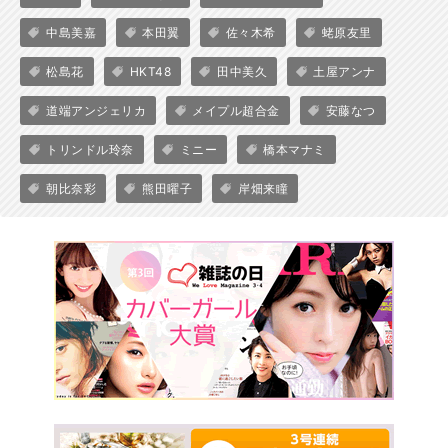
中島美嘉
本田翼
佐々木希
蛯原友里
松島花
HKT48
田中美久
土屋アンナ
道端アンジェリカ
メイプル超合金
安藤なつ
トリンドル玲奈
ミニー
橋本マナミ
朝比奈彩
熊田曜子
岸畑来瞳