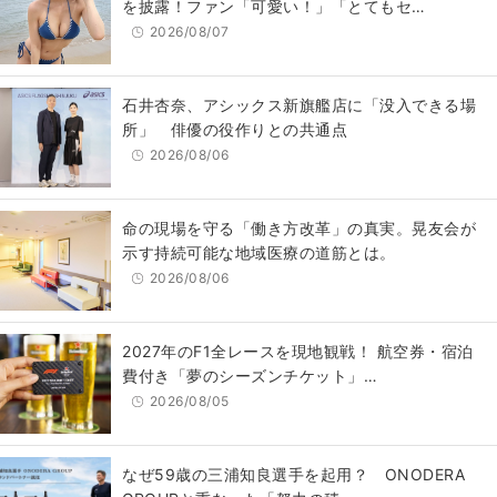
を披露！ファン「可愛い！」「とてもセ…
2026/08/07
石井杏奈、アシックス新旗艦店に「没入できる場
所」 俳優の役作りとの共通点
2026/08/06
​命の現場を守る「働き方改革」の真実。晃友会が
示す持続可能な地域医療の道筋とは。
2026/08/06
2027年のF1全レースを現地観戦！ 航空券・宿泊
費付き「夢のシーズンチケット」…
2026/08/05
なぜ59歳の三浦知良選手を起用？ ONODERA