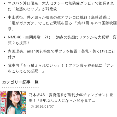
マジパン沖口優奈、大人セクシーな無防備グラビアで強調され
た「魅惑のヒップ」が悶絶級！
中⼭秀征、井ノ原らが映画の生アフレコに挑戦！島崎遥香は
「足がガクガク」でしたと緊張を語る 「第31回 キネコ国際映画
祭」
NMB48・白間美瑠（21）、満点の笑顔にファンから大反響！変
顔？も披露！
内田理央、anan美乳特集で手ブラを披露！美乳・美くびれに釘
付け
電車内「もう耐えられないっ」！！ファン藤ヶ谷表紙に『アレ
をこらえるの必死！』
カテゴリー記事一覧
乃木坂46・賀喜遥香が週刊少年チャンピオンに登
場！「5年ぶん大人になった私を見て…
2026/08/07