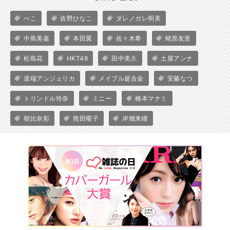
ぺこ
佐野ひなこ
ダレノガレ明美
中島美嘉
本田翼
佐々木希
蛯原友里
松島花
HKT48
田中美久
土屋アンナ
道端アンジェリカ
メイプル超合金
安藤なつ
トリンドル玲奈
ミニー
橋本マナミ
朝比奈彩
熊田曜子
岸畑来瞳