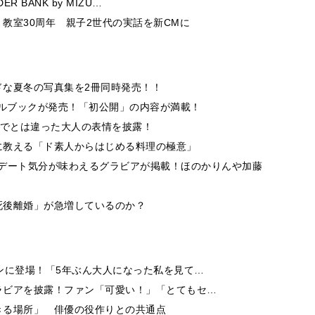
 BANK by MIZU…
教室30周年 親子2世代の実話を新CMに
ドな夏冬の写真集を2冊同時発売！！
イルブックが発売！「初公開」の内容が満載！
までとは違った大人の表情を披露！
に教える「ド素人からはじめる料理の極意」
とのデート気分が味わえるグラビアが掲載！ほのかりんや加藤
死後離婚」が急増しているのか？
ンに登場！「5年ぶん大人になった私を見て…
ラビアを披露！ファン「可愛い！」「とてもセ…
きる場所」 俳優の役作りとの共通点