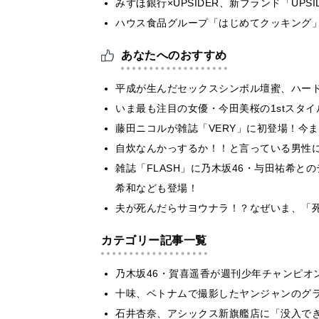
みずほ銀行×UPSIDER、新ブランド「UPSIDER
ハウス食品グループ「はじめてクッキング」
あなたへのおすすめ
平成が生んだセックスシンボル壇蜜、ハー
いま最も注目の女優・今田美桜の1stスタ
藤田ニコルが雑誌「VERY」に初登場！今
自炊なんかっするか！！と言っている男性
雑誌「FLASH」に乃木坂46・与田祐希
希和なども登場！
夫が死んだらサヨウナラ！？なぜいま、「
カテゴリー記事一覧
乃木坂46・賀喜遥香が週刊少年チャンピオ
十味、ベトナムで撮影したヤンジャンのグ
石井杏奈、アシックス新旗艦店に「没入で