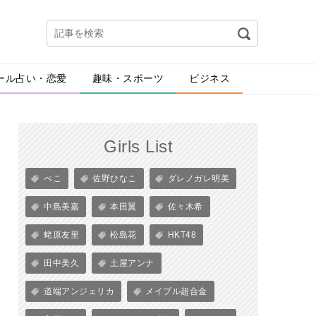
ール占い・恋愛
趣味・スポーツ
ビジネス
Girls List
ぺこ
佐野ひなこ
ダレノガレ明美
中島美嘉
本田翼
佐々木希
蛯原友里
松島花
HKT48
田中美久
土屋アンナ
道端アンジェリカ
メイプル超合金