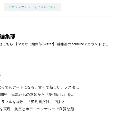
マガジンサミットをフォローする
編集部
ントはこちら
【マガサミ編集部Twitter】
編集部のYoutubeアカウントはこ
事
取ってもアートになる。古くて新しい、ノスタ…
ー開発 母親たちの本音から『愛情めし』を…
酬トラブルを経験 「契約書だけ」では防…
チを実現 航空とホテルのシナジーで良質な顧…