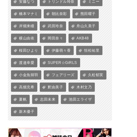
安藤なつ
トリンドル玲奈
ミニー
橋本マナミ
朝比奈彩
熊田曜子
岸畑来瞳
武田玲奈
舟山久美子
横山由依
岡田奈々
AKB48
桜田ひより
伊藤萌々香
恒松祐里
渡邉幸愛
SUPER☆GiRLS
小金魚韓羽
フェアリーズ
久松郁実
高畑充希
釈由美子
木村文乃
夏帆
志田未来
池田エライザ
新木優子