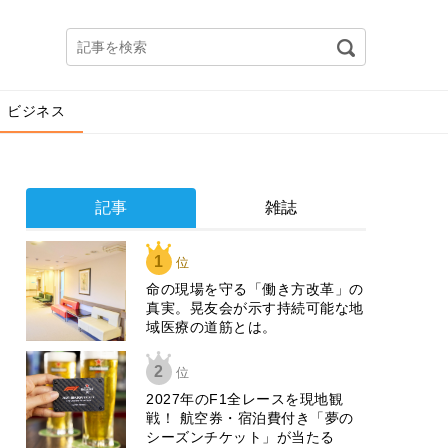
ビジネス
記事
雑誌
1
位
​命の現場を守る「働き方改革」の
真実。晃友会が示す持続可能な地
域医療の道筋とは。
2
位
2027年のF1全レースを現地観
戦！ 航空券・宿泊費付き「夢の
シーズンチケット」が当たる