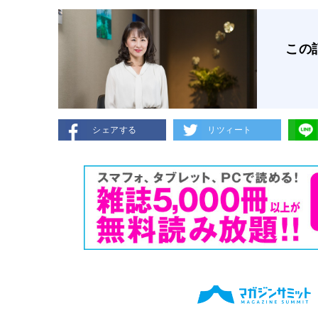
この
シェアする
リツィート