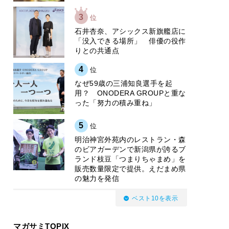
3
位
石井杏奈、アシックス新旗艦店に
「没入できる場所」 俳優の役作
りとの共通点
4
位
なぜ59歳の三浦知良選手を起
用？ ONODERA GROUPと重な
った「努力の積み重ね」
5
位
明治神宮外苑内のレストラン・森
のビアガーデンで新潟県が誇るブ
ランド枝豆「つまりちゃまめ」を
販売数量限定で提供。えだまめ県
の魅力を発信
ベスト10を表示
マガサミTOPIX