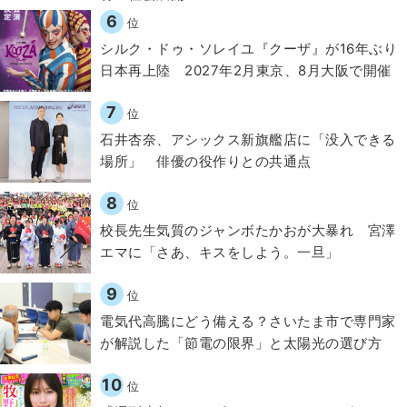
6
位
シルク・ドゥ・ソレイユ『クーザ』が16年ぶり
日本再上陸 2027年2月東京、8月大阪で開催
7
位
石井杏奈、アシックス新旗艦店に「没入できる
場所」 俳優の役作りとの共通点
8
位
校長先生気質のジャンボたかおが大暴れ 宮澤
エマに「さあ、キスをしよう。一旦」
9
位
電気代高騰にどう備える？さいたま市で専門家
が解説した「節電の限界」と太陽光の選び方
10
位