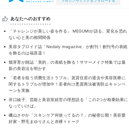
マガジンサミットをフォローする
あなたへのおすすめ
「チャレンジが美しい姿を作る」 MEGUMIが語る、変化を恐れ
ない心と美の相関関係
美容タブロイド誌「Nedaly magazine」が創刊！創刊号の表紙
を飾るのは福原遥！
畑芽育が雑誌「美的」の表紙を飾る！サマーメイク特集では最
新の美容法を明かす
「若者を狙う消費生活トラブル」賃貸住居の退去や美容医療に
関するトラブルが増加中！若者向け悪質商法被害防止キャンペ
ーンを実施
井口綾子、芸能と美容室経営の理想語る「この2つが相乗効果に
なっていけば」
磯山さやか「スキンケア何使ってるの？」の秘密公開！美容愛
好家・野毛まゆりさんと赤裸々トーク