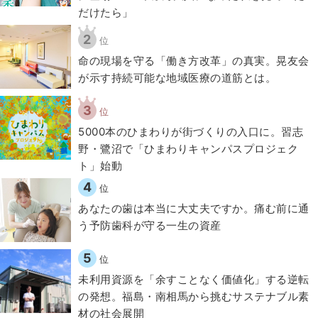
だけたら」
2
位
​命の現場を守る「働き方改革」の真実。晃友会
が示す持続可能な地域医療の道筋とは。
3
位
5000本のひまわりが街づくりの入口に。習志
野・鷺沼で「ひまわりキャンパスプロジェク
ト」始動
4
位
​あなたの歯は本当に大丈夫ですか。痛む前に通
う予防歯科が守る一生の資産
5
位
​​未利用資源を「余すことなく価値化」する逆転
の発想。福島・南相馬から挑むサステナブル素
材の社会展開​