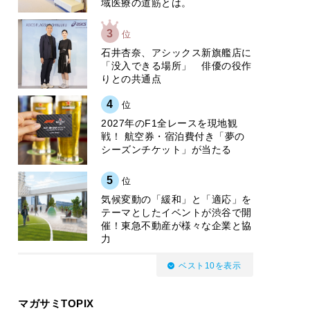
域医療の道筋とは。
3
位
石井杏奈、アシックス新旗艦店に
「没入できる場所」 俳優の役作
りとの共通点
4
位
2027年のF1全レースを現地観
戦！ 航空券・宿泊費付き「夢の
シーズンチケット」が当たる
5
位
気候変動の「緩和」と「適応」を
テーマとしたイベントが渋谷で開
催！東急不動産が様々な企業と協
力
ベスト10を表示
マガサミTOPIX