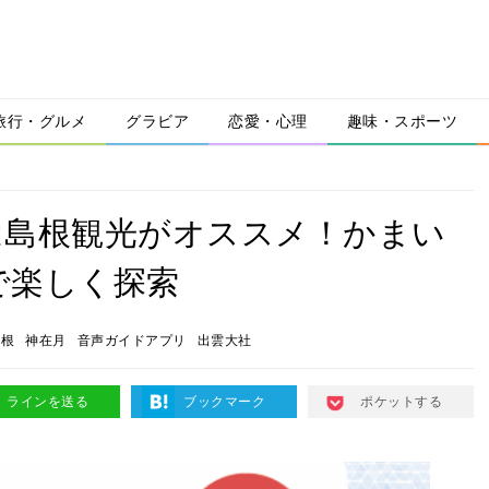
旅行・グルメ
グラビア
恋愛・心理
趣味・スポーツ
は島根観光がオススメ！かまい
で楽しく探索
島根
神在月
音声ガイドアプリ
出雲大社
ラインを送る
ブックマーク
ポケットする