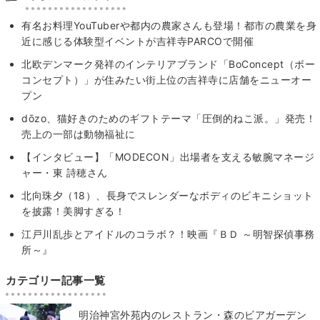
有名お料理YouTuberや都内の農家さんも登場！都市の農業を身
近に感じる体験型イベントが吉祥寺PARCOで開催
北欧デンマーク発祥のインテリアブランド「BoConcept（ボー
コンセプト）」が住みたい街上位の吉祥寺に店舗をニューオー
プン
dōzo、猫好きのためのギフトテーマ「圧倒的ねこ派。」発売！
売上の一部は動物福祉に
【インタビュー】「MODECON」出場者を支える敏腕マネージ
ャー・東 詩穂さん
北向珠夕（18）、長身でスレンダーなボディのビキニショット
を披露！美脚すぎる！
江戸川乱歩とアイドルのコラボ？！映画『ＢＤ ～明智探偵事務
所～』
カテゴリー記事一覧
明治神宮外苑内のレストラン・森のビアガーデン