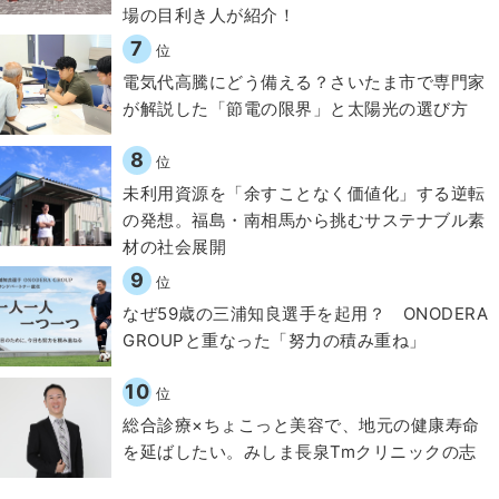
場の目利き人が紹介！
7
位
電気代高騰にどう備える？さいたま市で専門家
が解説した「節電の限界」と太陽光の選び方
8
位
​​未利用資源を「余すことなく価値化」する逆転
の発想。福島・南相馬から挑むサステナブル素
材の社会展開​
9
位
なぜ59歳の三浦知良選手を起用？ ONODERA
GROUPと重なった「努力の積み重ね」
10
位
総合診療×ちょこっと美容で、地元の健康寿命
を延ばしたい。みしま長泉Tmクリニックの志