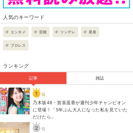
人気のキーワード
エンタメ
芸能
ツンデレ
星座
プロレス
ランキング
記事
雑誌
1
位
乃木坂46・賀喜遥香が週刊少年チャンピオン
に登場！「5年ぶん大人になった私を見ていた
だけたら」
2
位