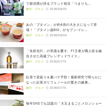
で新潟県が誇るブランド枝豆「つまりち…
旅行・グルメ
2026/08/05
あの「ブタメン」が約4倍の大きさになって登
場！「ブタメン超BIG」がセブン‐イレ…
旅行・グルメ
2026/08/04
​​「名前先行」の常識を覆す。F1王者が職人技を融
合させた高級ブレンデッドウイス…
旅行・グルメ
2026/07/15
紅茶で若返り＆夏バテ予防！最新研究で明らかに
なった紅茶ポリフェノールの驚きの健康…
旅行・グルメ
2026/07/15
毎年SNSでも話題の「大玉まるごとメロンショー