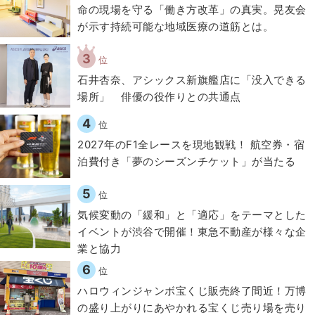
​命の現場を守る「働き方改革」の真実。晃友会
が示す持続可能な地域医療の道筋とは。
3
位
石井杏奈、アシックス新旗艦店に「没入できる
場所」 俳優の役作りとの共通点
4
位
2027年のF1全レースを現地観戦！ 航空券・宿
泊費付き「夢のシーズンチケット」が当たる
5
位
気候変動の「緩和」と「適応」をテーマとした
イベントが渋谷で開催！東急不動産が様々な企
業と協力
6
位
ハロウィンジャンボ宝くじ販売終了間近！万博
の盛り上がりにあやかれる宝くじ売り場を売り