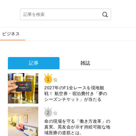
ビジネス
記事
雑誌
1
位
2027年のF1全レースを現地観
戦！ 航空券・宿泊費付き「夢の
シーズンチケット」が当たる
2
位
​命の現場を守る「働き方改革」の
真実。晃友会が示す持続可能な地
域医療の道筋とは。