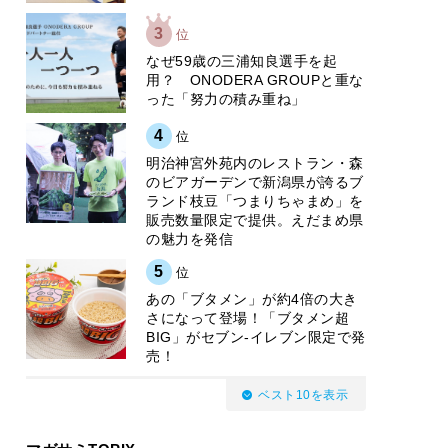
3
位
なぜ59歳の三浦知良選手を起
用？ ONODERA GROUPと重な
った「努力の積み重ね」
4
位
明治神宮外苑内のレストラン・森
のビアガーデンで新潟県が誇るブ
ランド枝豆「つまりちゃまめ」を
販売数量限定で提供。えだまめ県
の魅力を発信
5
位
あの「ブタメン」が約4倍の大き
さになって登場！「ブタメン超
BIG」がセブン‐イレブン限定で発
売！
ベスト10を表示