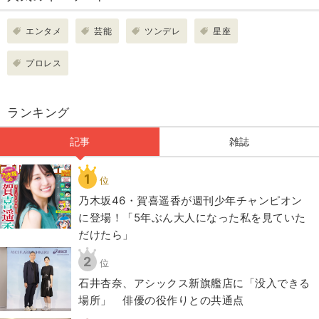
エンタメ
芸能
ツンデレ
星座
プロレス
ランキング
記事
雑誌
1
位
乃木坂46・賀喜遥香が週刊少年チャンピオン
に登場！「5年ぶん大人になった私を見ていた
だけたら」
2
位
石井杏奈、アシックス新旗艦店に「没入できる
場所」 俳優の役作りとの共通点