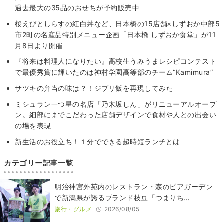
過去最大の35品のおせちが予約販売中
桜えびとしらすの紅白丼など、日本橋の15店舗×しずおか中部5
市2町の名産品特別メニュー企画「日本橋 しずおか食堂」が11
月8日より開催
『将来は料理人になりたい』高校生うみうまレシピコンテスト
で最優秀賞に輝いたのは神村学園高等部のチーム“Kamimura”
サツキの弁当の味は？！ジブリ飯を再現してみた
ミシュラン一つ星の名店「乃木坂しん」がリニューアルオープ
ン。細部にまでこだわった店舗デザインで食材や人との出会い
の場を表現
新生活のお役立ち！１分でできる超時短ランチとは
カテゴリー記事一覧
明治神宮外苑内のレストラン・森のビアガーデン
で新潟県が誇るブランド枝豆「つまりち…
旅行・グルメ
2026/08/05