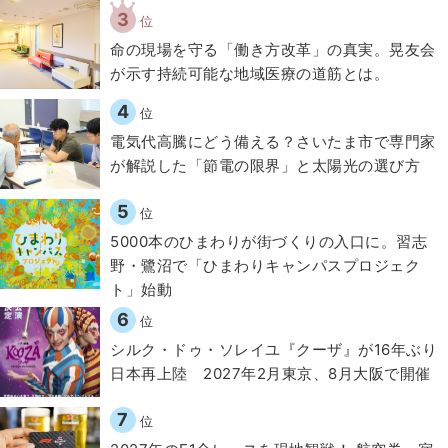
3
位
​命の現場を守る「働き方改革」の真実。晃友会
が示す持続可能な地域医療の道筋とは。
4
位
電気代高騰にどう備える？さいたま市で専門家
が解説した「節電の限界」と太陽光の選び方
5
位
5000本のひまわりが街づくりの入口に。習志
野・鷺沼で「ひまわりキャンパスプロジェク
ト」始動
6
位
シルク・ドゥ・ソレイユ『クーザ』が16年ぶり
日本再上陸 2027年2月東京、8月大阪で開催
7
位