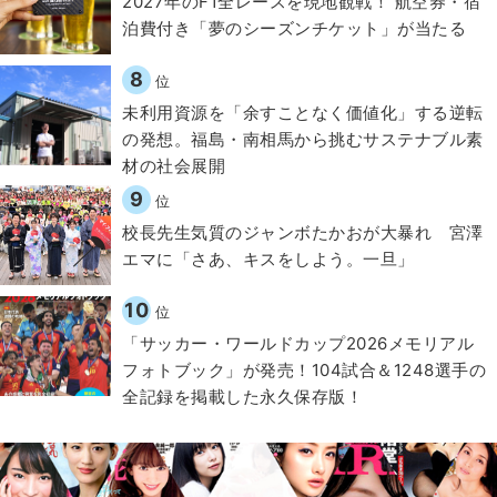
2027年のF1全レースを現地観戦！ 航空券・宿
泊費付き「夢のシーズンチケット」が当たる
8
位
​​未利用資源を「余すことなく価値化」する逆転
の発想。福島・南相馬から挑むサステナブル素
材の社会展開​
9
位
校長先生気質のジャンボたかおが大暴れ 宮澤
エマに「さあ、キスをしよう。一旦」
10
位
「サッカー・ワールドカップ2026メモリアル
フォトブック」が発売！104試合＆1248選手の
全記録を掲載した永久保存版！