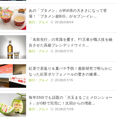
あの「ブタメン」が約4倍の大きさになって登
場！「ブタメン超BIG」がセブン‐イレ…
旅行・グルメ
2026/08/04
​​「名前先行」の常識を覆す。F1王者が職人技を融
合させた高級ブレンデッドウイス…
旅行・グルメ
2026/07/15
紅茶で若返り＆夏バテ予防！最新研究で明らかに
なった紅茶ポリフェノールの驚きの健康…
旅行・グルメ
2026/07/15
毎年SNSでも話題の「大玉まるごとメロンショー
ト」が0秒で完売に！次回からの増産…
旅行・グルメ
2026/07/09