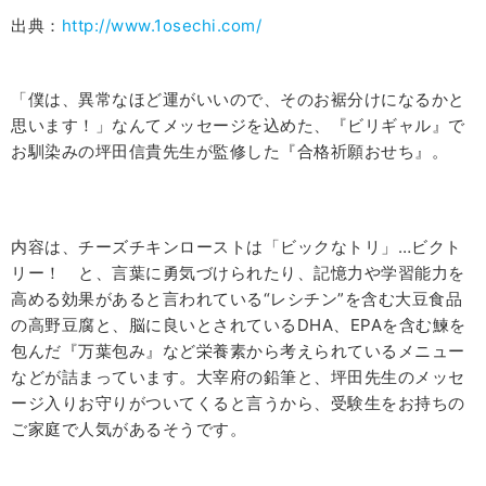
出典：
http://www.1osechi.com/
「僕は、異常なほど運がいいので、そのお裾分けになるかと
思います！」なんてメッセージを込めた、『ビリギャル』で
お馴染みの坪田信貴先生が監修した『合格祈願おせち』。
内容は、チーズチキンローストは「ビックなトリ」…ビクト
リー！ と、言葉に勇気づけられたり、記憶力や学習能力を
高める効果があると言われている“レシチン”を含む大豆食品
の高野豆腐と、脳に良いとされているDHA、EPAを含む鰊を
包んだ『万葉包み』など栄養素から考えられているメニュー
などが詰まっています。大宰府の鉛筆と、坪田先生のメッセ
ージ入りお守りがついてくると言うから、受験生をお持ちの
ご家庭で人気があるそうです。