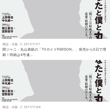
雑誌・出版
2017/11/17
関ジャニ・丸山表紙の「TVガイドPERSON」、発売から5日で増
刷！同紙は4号連…
雑誌・出版
2017/11/06