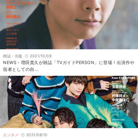
雑誌・出版
2021/10/08
NEWS・増田貴久が雑誌「TVガイドPERSON」に登場！出演作や
役者としての自…
エンタメ
2021/08/10