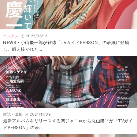
エンタメ
2022/06/13
NEWS・小山慶一郎が雑誌「TVガイドPERSON」の表紙に登場
し、鍛え抜かれた…
雑誌・出版
2021/11/09
最新アルバムをリリースする関ジャニ∞から丸山隆平が「TVガイ
ドPERSON」の表…