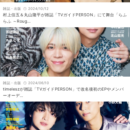
雑誌・出版
2024/10/12
村上信五＆丸山隆平が雑誌「TVガイドPERSON」にて舞台「らふ
らふ ～Roug…
雑誌・出版
2024/06/10
timeleszが雑誌「TVガイドPERSON」で改名後初のEPやメンバ
ーオーデ…