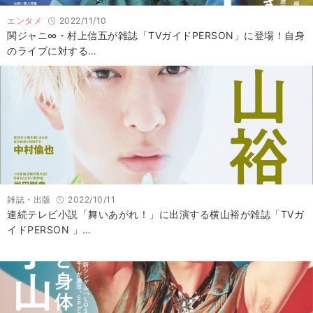
エンタメ
2022/11/10
関ジャニ∞・村上信五が雑誌「TVガイドPERSON」に登場！自身
のライブに対する…
雑誌・出版
2022/10/11
連続テレビ小説「舞いあがれ！」に出演する横山裕が雑誌「TVガ
イドPERSON 」…