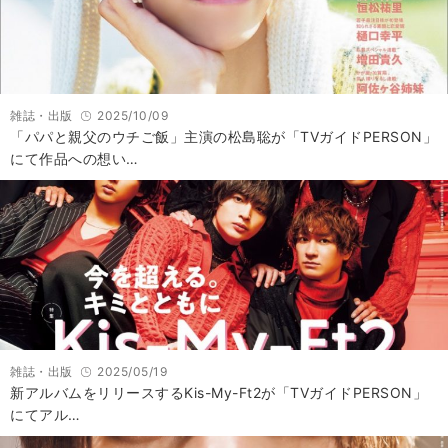
雑誌・出版
2025/10/09
「パパと親父のウチご飯」主演の松島聡が「TVガイドPERSON」
にて作品への想い…
雑誌・出版
2025/05/19
新アルバムをリリースするKis-My-Ft2が「TVガイドPERSON」
にてアル…