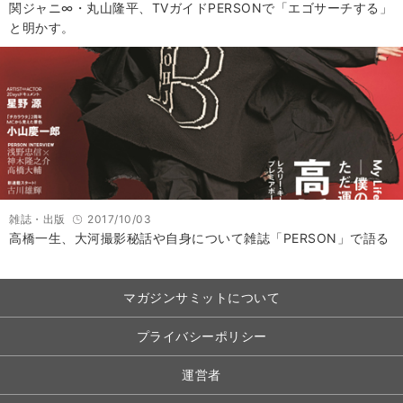
関ジャニ∞・丸山隆平、TVガイドPERSONで「エゴサーチする」
と明かす。
雑誌・出版
2017/10/03
高橋一生、大河撮影秘話や自身について雑誌「PERSON」で語る
マガジンサミットについて
プライバシーポリシー
運営者