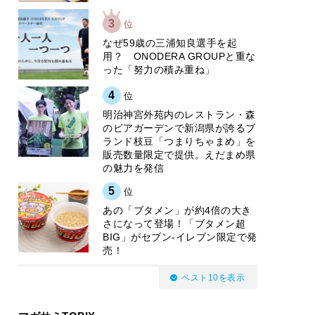
3
位
なぜ59歳の三浦知良選手を起
用？ ONODERA GROUPと重な
った「努力の積み重ね」
4
位
明治神宮外苑内のレストラン・森
のビアガーデンで新潟県が誇るブ
ランド枝豆「つまりちゃまめ」を
販売数量限定で提供。えだまめ県
の魅力を発信
5
位
あの「ブタメン」が約4倍の大き
さになって登場！「ブタメン超
BIG」がセブン‐イレブン限定で発
売！
ベスト10を表示