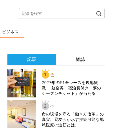
ビジネス
記事
雑誌
1
位
2027年のF1全レースを現地観
戦！ 航空券・宿泊費付き「夢の
シーズンチケット」が当たる
2
位
​命の現場を守る「働き方改革」の
真実。晃友会が示す持続可能な地
域医療の道筋とは。