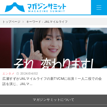
トップページ
キーワード：JALマイルライフ
エンタメ
2024/04/02
広瀬すずがJALマイルライフの新TVCMに出演！一人二役での会
話を演じ、JALマ…
マガジンサミットについて