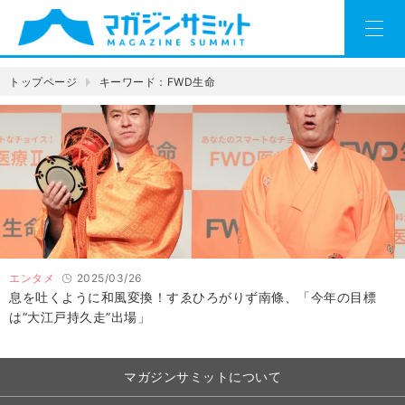
トップページ
キーワード：FWD生命
エンタメ
2025/03/26
息を吐くように和風変換！すゑひろがりず南條、「今年の目標
は“大江戸持久走”出場」
マガジンサミットについて