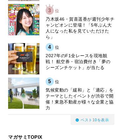
3
位
乃木坂46・賀喜遥香が週刊少年チ
ャンピオンに登場！「5年ぶん大
人になった私を見ていただけた
ら」
4
位
2027年のF1全レースを現地観
戦！ 航空券・宿泊費付き「夢の
シーズンチケット」が当たる
5
位
気候変動の「緩和」と「適応」を
テーマとしたイベントが渋谷で開
催！東急不動産が様々な企業と協
力
ベスト10を表示
マガサミTOPIX