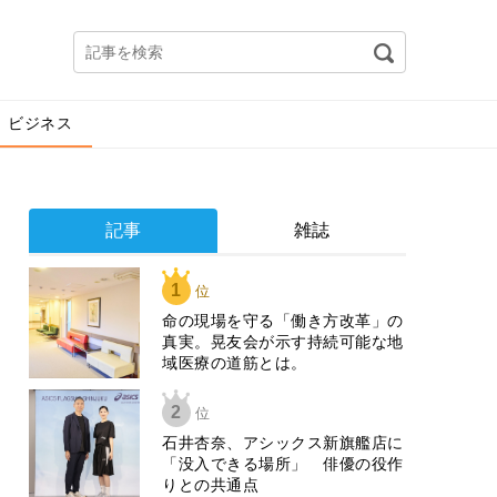
ビジネス
記事
雑誌
1
位
​命の現場を守る「働き方改革」の
真実。晃友会が示す持続可能な地
域医療の道筋とは。
2
位
石井杏奈、アシックス新旗艦店に
「没入できる場所」 俳優の役作
りとの共通点