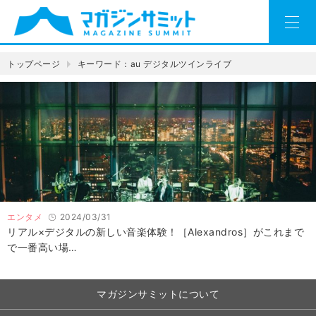
トップページ
キーワード：au デジタルツインライブ
エンタメ
2024/03/31
リアル×デジタルの新しい音楽体験！［Alexandros］がこれまで
で一番高い場…
マガジンサミットについて