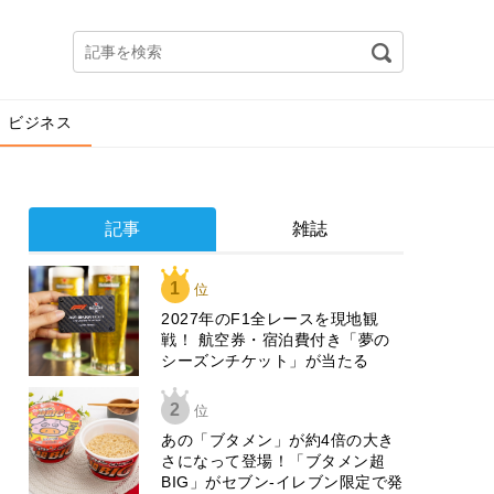
ビジネス
記事
雑誌
1
位
2027年のF1全レースを現地観
戦！ 航空券・宿泊費付き「夢の
シーズンチケット」が当たる
2
位
あの「ブタメン」が約4倍の大き
さになって登場！「ブタメン超
BIG」がセブン‐イレブン限定で発