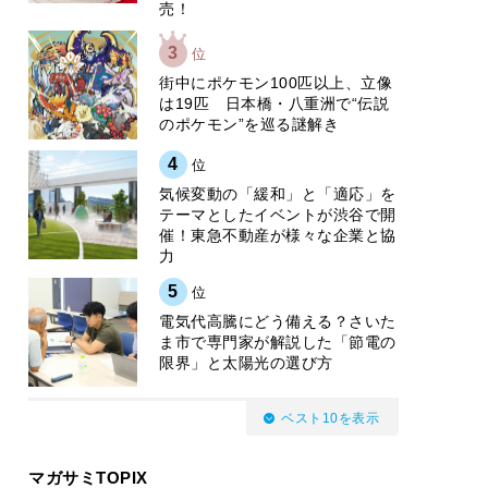
売！
3
位
街中にポケモン100匹以上、立像
は19匹 日本橋・八重洲で“伝説
のポケモン”を巡る謎解き
4
位
気候変動の「緩和」と「適応」を
テーマとしたイベントが渋谷で開
催！東急不動産が様々な企業と協
力
5
位
電気代高騰にどう備える？さいた
ま市で専門家が解説した「節電の
限界」と太陽光の選び方
ベスト10を表示
マガサミTOPIX