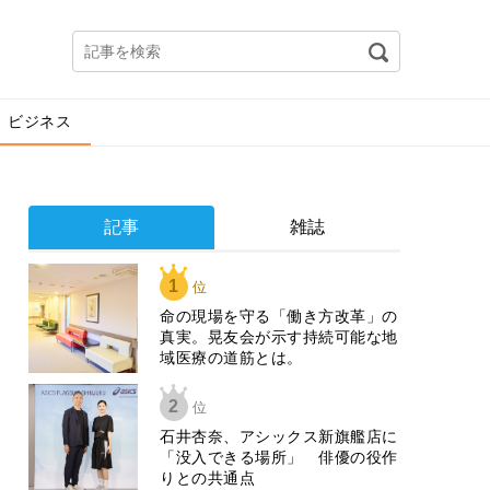
ビジネス
記事
雑誌
1
位
​命の現場を守る「働き方改革」の
真実。晃友会が示す持続可能な地
域医療の道筋とは。
2
位
石井杏奈、アシックス新旗艦店に
「没入できる場所」 俳優の役作
りとの共通点