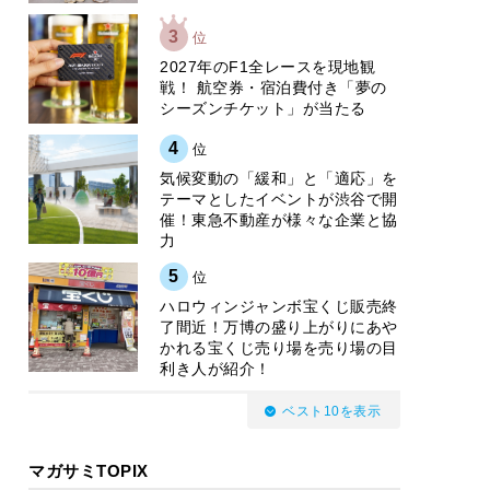
3
位
2027年のF1全レースを現地観
戦！ 航空券・宿泊費付き「夢の
シーズンチケット」が当たる
4
位
気候変動の「緩和」と「適応」を
テーマとしたイベントが渋谷で開
催！東急不動産が様々な企業と協
力
5
位
ハロウィンジャンボ宝くじ販売終
了間近！万博の盛り上がりにあや
かれる宝くじ売り場を売り場の目
利き人が紹介！
ベスト10を表示
マガサミTOPIX