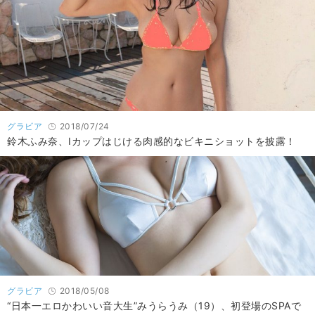
グラビア
2018/07/24
鈴木ふみ奈、Iカップはじける肉感的なビキニショットを披露！
グラビア
2018/05/08
“日本一エロかわいい音大生”みうらうみ（19）、初登場のSPAで