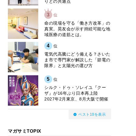
りとの共通点
3
位
​命の現場を守る「働き方改革」の
真実。晃友会が示す持続可能な地
域医療の道筋とは。
4
位
電気代高騰にどう備える？さいた
ま市で専門家が解説した「節電の
限界」と太陽光の選び方
5
位
シルク・ドゥ・ソレイユ『クー
ザ』が16年ぶり日本再上陸
2027年2月東京、8月大阪で開催
ベスト10を表示
マガサミTOPIX