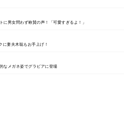
ットに男女問わず称賛の声！「可愛すぎるよ！」
クに妻夫木聡もお手上げ！
知的なメガネ姿でグラビアに登場