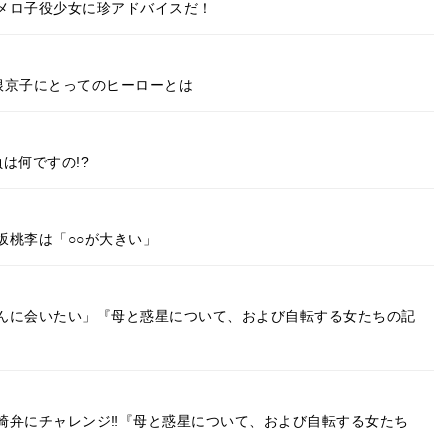
メロ子役少女に珍アドバイスだ！
根京子にとってのヒーローとは
は何ですの!?
坂桃李は「○○が大きい」
んに会いたい」『母と惑星について、および自転する女たちの記
崎弁にチャレンジ‼『母と惑星について、および自転する女たち