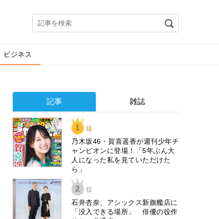
ビジネス
記事
雑誌
1
位
乃木坂46・賀喜遥香が週刊少年チ
ャンピオンに登場！「5年ぶん大
人になった私を見ていただけた
ら」
2
位
石井杏奈、アシックス新旗艦店に
「没入できる場所」 俳優の役作