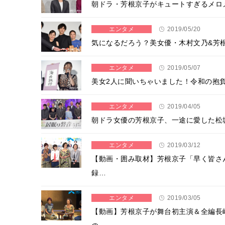
朝ドラ・芳根京子がキュートすぎるメロ
エンタメ
2019/05/20
気になるだろう？美女優・木村文乃&芳
エンタメ
2019/05/07
美女2人に聞いちゃいました！令和の抱負
エンタメ
2019/04/05
朝ドラ女優の芳根京子、一途に愛した松
エンタメ
2019/03/12
【動画・囲み取材】芳根京子「早く皆さ
録…
エンタメ
2019/03/05
【動画】芳根京子が舞台初主演＆全編長