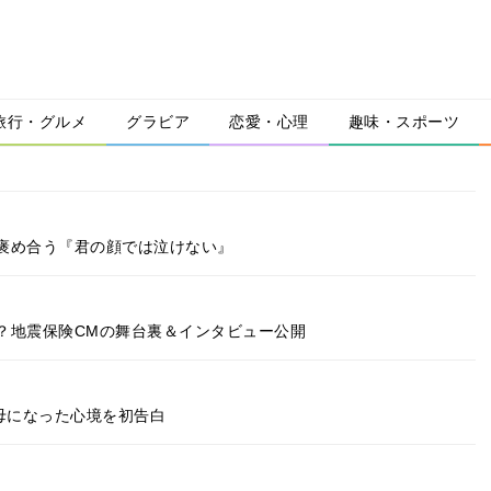
旅行・グルメ
グラビア
恋愛・心理
趣味・スポーツ
褒め合う『君の顔では泣けない』
？地震保険CMの舞台裏＆インタビュー公開
母になった心境を初告白