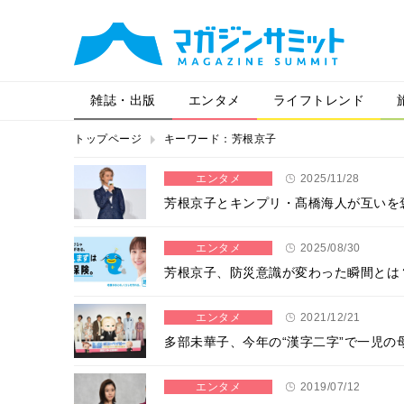
雑誌・出版
エンタメ
ライフトレンド
トップページ
キーワード：芳根京子
エンタメ
2025/11/28
芳根京子とキンプリ・髙橋海人が互いを
エンタメ
2025/08/30
芳根京子、防災意識が変わった瞬間とは
エンタメ
2021/12/21
多部未華子、今年の“漢字二字”で一児の
エンタメ
2019/07/12