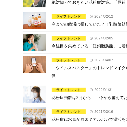
絶対知っておきたい花粉症対策。「亜鉛
ライフトレンド
2024/02/12
今までの菌活は損していた？！乳酸菌効
ライフトレンド
2024/02/05
今注目を集めている「短鎖脂肪酸」に着
ライフトレンド
2023/04/07
「ウイルスバスター」のトレンドマイク
供…
ライフトレンド
2022/01/31
花粉症飛散は2月から！ 今から備えて
ライフトレンド
2021/03/16
花粉症は水毒が原因？アルポカで温活を