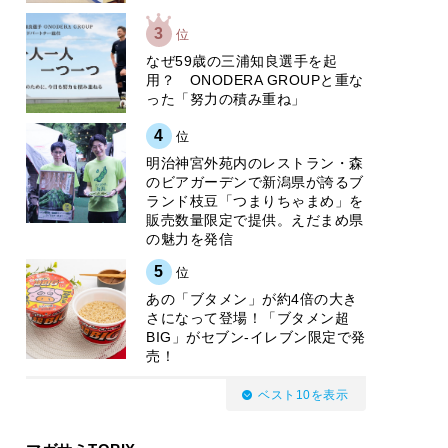
3
位
なぜ59歳の三浦知良選手を起
用？ ONODERA GROUPと重な
った「努力の積み重ね」
4
位
明治神宮外苑内のレストラン・森
のビアガーデンで新潟県が誇るブ
ランド枝豆「つまりちゃまめ」を
販売数量限定で提供。えだまめ県
の魅力を発信
5
位
あの「ブタメン」が約4倍の大き
さになって登場！「ブタメン超
BIG」がセブン‐イレブン限定で発
売！
ベスト10を表示