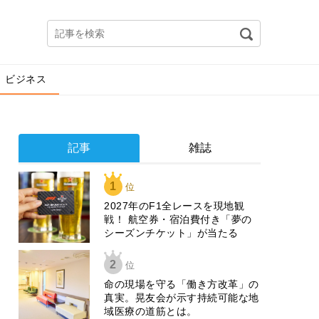
ビジネス
記事
雑誌
1
位
2027年のF1全レースを現地観
戦！ 航空券・宿泊費付き「夢の
シーズンチケット」が当たる
2
位
​命の現場を守る「働き方改革」の
真実。晃友会が示す持続可能な地
域医療の道筋とは。