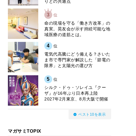
りとの共通点
3
位
​命の現場を守る「働き方改革」の
真実。晃友会が示す持続可能な地
域医療の道筋とは。
4
位
電気代高騰にどう備える？さいた
ま市で専門家が解説した「節電の
限界」と太陽光の選び方
5
位
シルク・ドゥ・ソレイユ『クー
ザ』が16年ぶり日本再上陸
2027年2月東京、8月大阪で開催
ベスト10を表示
マガサミTOPIX