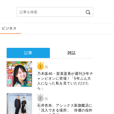
ビジネス
記事
雑誌
1
位
乃木坂46・賀喜遥香が週刊少年チ
ャンピオンに登場！「5年ぶん大
人になった私を見ていただけた
ら」
2
位
石井杏奈、アシックス新旗艦店に
「没入できる場所」 俳優の役作