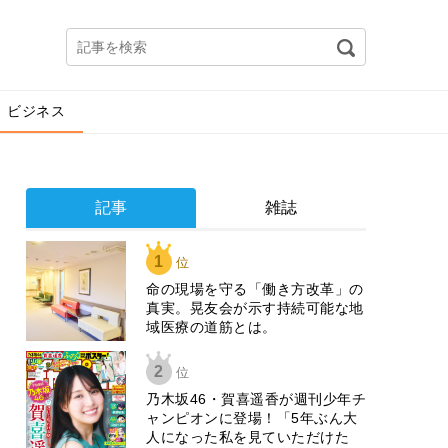
ビジネス
記事
雑誌
1
位
​命の現場を守る「働き方改革」の
真実。晃友会が示す持続可能な地
域医療の道筋とは。
2
位
乃木坂46・賀喜遥香が週刊少年チ
ャンピオンに登場！「5年ぶん大
人になった私を見ていただけた