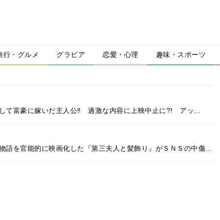
旅行・グルメ
グラビア
恋愛・心理
趣味・スポーツ
して富豪に嫁いだ主人公‼ 過激な内容に上映中止に?! アッ…
の物語を官能的に映画化した『第三夫人と髪飾り』がＳＮＳの中傷…