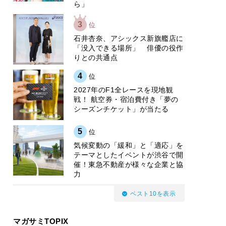
ら」
3
位
石井杏奈、アシックス新旗艦店に
「没入できる場所」 俳優の役作
りとの共通点
4
位
2027年のF1全レースを現地観
戦！ 航空券・宿泊費付き「夢の
シーズンチケット」が当たる
5
位
気候変動の「緩和」と「適応」を
テーマとしたイベントが渋谷で開
催！東急不動産が様々な企業と協
力
ベスト10を表示
マガサミTOPIX