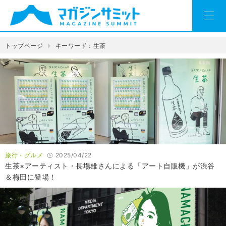
トップページ
キーワード：生茶
旅行・グルメ
2025/04/22
生茶×アーティスト・長場雄さんによる「アート自販機」が渋谷
＆梅田に登場！