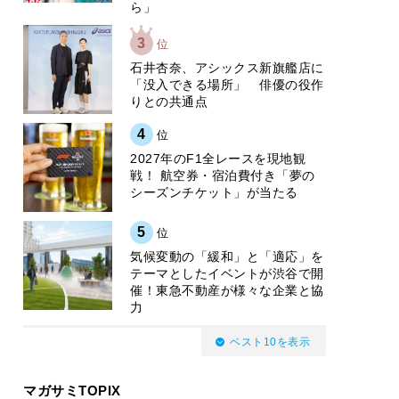
ら」
3
位
石井杏奈、アシックス新旗艦店に
「没入できる場所」 俳優の役作
りとの共通点
4
位
2027年のF1全レースを現地観
戦！ 航空券・宿泊費付き「夢の
シーズンチケット」が当たる
5
位
気候変動の「緩和」と「適応」を
テーマとしたイベントが渋谷で開
催！東急不動産が様々な企業と協
力
ベスト10を表示
マガサミTOPIX