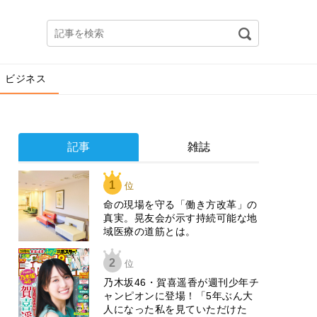
ビジネス
記事
雑誌
1
位
​命の現場を守る「働き方改革」の
真実。晃友会が示す持続可能な地
域医療の道筋とは。
2
位
乃木坂46・賀喜遥香が週刊少年チ
ャンピオンに登場！「5年ぶん大
人になった私を見ていただけた