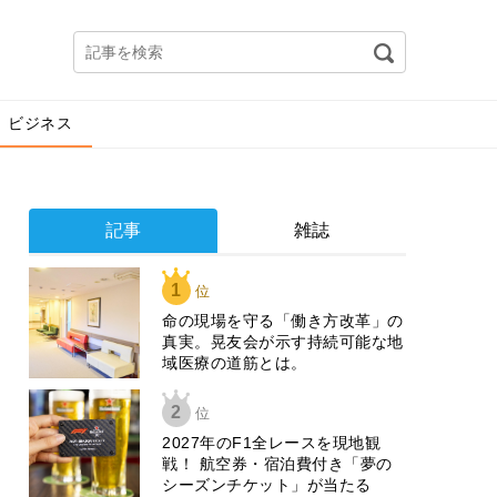
ビジネス
記事
雑誌
1
位
​命の現場を守る「働き方改革」の
真実。晃友会が示す持続可能な地
域医療の道筋とは。
2
位
2027年のF1全レースを現地観
戦！ 航空券・宿泊費付き「夢の
シーズンチケット」が当たる