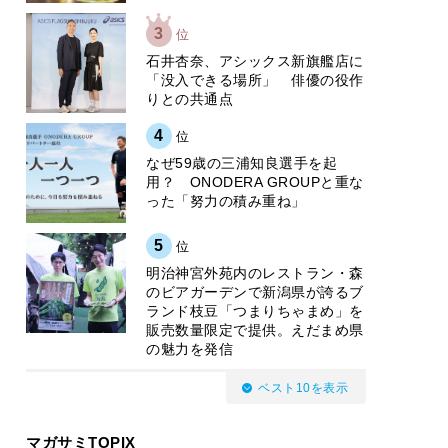
3
位
石井杏奈、アシックス新旗艦店に
「没入できる場所」 俳優の役作
りとの共通点
4
位
なぜ59歳の三浦知良選手を起
用？ ONODERA GROUPと重な
った「努力の積み重ね」
5
位
明治神宮外苑内のレストラン・森
のビアガーデンで新潟県が誇るブ
ランド枝豆「つまりちゃまめ」を
販売数量限定で提供。えだまめ県
の魅力を発信
ベスト10を表示
マガサミTOPIX