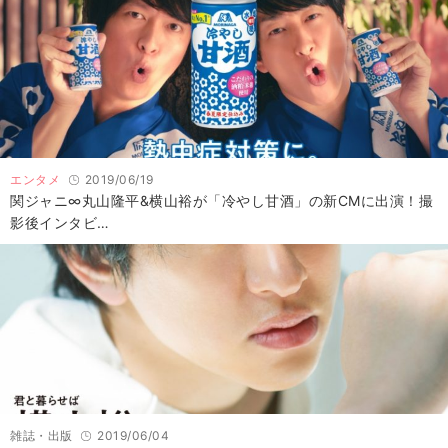
エンタメ
2019/06/19
関ジャニ∞丸山隆平&横山裕が「冷やし甘酒」の新CMに出演！撮
影後インタビ…
雑誌・出版
2019/06/04