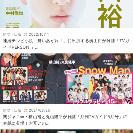
雑誌・出版
2022/10/11
連続テレビ小説「舞いあがれ！」に出演する横山裕が雑誌「TVガ
イドPERSON 」…
雑誌・出版
2021/03/25
関ジャニ∞・横山裕と丸山隆平が雑誌「月刊TVガイド5月号」の
表紙に登場！お互いの…