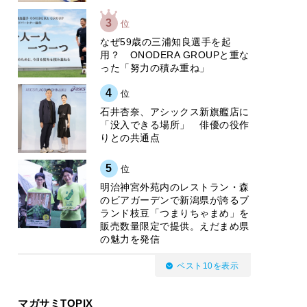
3
位
なぜ59歳の三浦知良選手を起
用？ ONODERA GROUPと重な
った「努力の積み重ね」
4
位
石井杏奈、アシックス新旗艦店に
「没入できる場所」 俳優の役作
りとの共通点
5
位
明治神宮外苑内のレストラン・森
のビアガーデンで新潟県が誇るブ
ランド枝豆「つまりちゃまめ」を
販売数量限定で提供。えだまめ県
の魅力を発信
ベスト10を表示
マガサミTOPIX