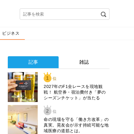
ビジネス
記事
雑誌
1
位
2027年のF1全レースを現地観
戦！ 航空券・宿泊費付き「夢の
シーズンチケット」が当たる
2
位
​命の現場を守る「働き方改革」の
真実。晃友会が示す持続可能な地
域医療の道筋とは。