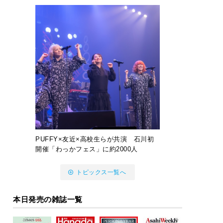
PUFFY×友近×高校生らが共演 石川初
開催「わっかフェス」に約2000人
トピックス一覧へ
本日発売の雑誌一覧