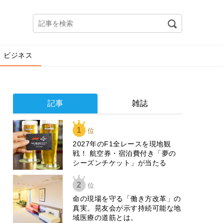
ビジネス
記事
雑誌
1
位
2027年のF1全レースを現地観
戦！ 航空券・宿泊費付き「夢の
シーズンチケット」が当たる
2
位
​命の現場を守る「働き方改革」の
真実。晃友会が示す持続可能な地
域医療の道筋とは。