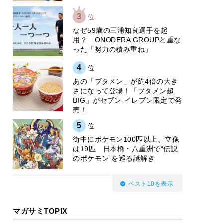
3
位
なぜ59歳の三浦知良選手を起
用？ ONODERA GROUPと重な
った「努力の積み重ね」
4
位
あの「ブタメン」が約4倍の大き
さになって登場！「ブタメン超
BIG」がセブン‐イレブン限定で発
売！
5
位
街中にポケモン100匹以上、立像
は19匹 日本橋・八重洲で“伝説
のポケモン”を巡る謎解き
ベスト10を表示
マガサミTOPIX