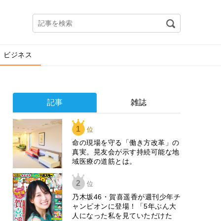
ビジネス
記事
雑誌
1
位
​命の現場を守る「働き方改革」の
真実。晃友会が示す持続可能な地
域医療の道筋とは。
2
位
乃木坂46・賀喜遥香が週刊少年チ
ャンピオンに登場！「5年ぶん大
人になった私を見ていただけた