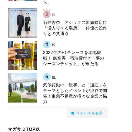
ら」
3
位
石井杏奈、アシックス新旗艦店に
「没入できる場所」 俳優の役作
りとの共通点
4
位
2027年のF1全レースを現地観
戦！ 航空券・宿泊費付き「夢の
シーズンチケット」が当たる
5
位
気候変動の「緩和」と「適応」を
テーマとしたイベントが渋谷で開
催！東急不動産が様々な企業と協
力
ベスト10を表示
マガサミTOPIX