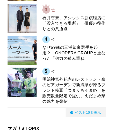
3
位
石井杏奈、アシックス新旗艦店に
「没入できる場所」 俳優の役作
りとの共通点
4
位
なぜ59歳の三浦知良選手を起
用？ ONODERA GROUPと重な
った「努力の積み重ね」
5
位
明治神宮外苑内のレストラン・森
のビアガーデンで新潟県が誇るブ
ランド枝豆「つまりちゃまめ」を
販売数量限定で提供。えだまめ県
の魅力を発信
ベスト10を表示
マガサミTOPIX