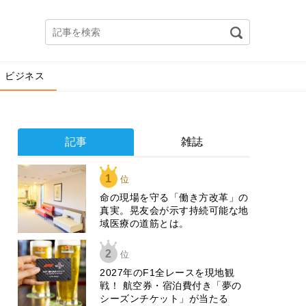
ビジネス
記事
雑誌
1
位
​命の現場を守る「働き方改革」の
真実。晃友会が示す持続可能な地
域医療の道筋とは。
2
位
2027年のF1全レースを現地観
戦！ 航空券・宿泊費付き「夢の
シーズンチケット」が当たる