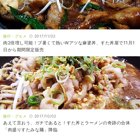
旅行・グルメ
2017/11/02
肉2倍増し可能！ブ暑くて熱いWアツな麻婆丼、すた丼屋で11月1
日から期間限定販売
旅行・グルメ
2017/10/02
あえて言おう、ガチであると！すた丼とラーメンの奇跡の合体
「肉盛りすたみな麺」降臨