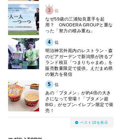
3
位
なぜ59歳の三浦知良選手を起
用？ ONODERA GROUPと重な
った「努力の積み重ね」
4
位
明治神宮外苑内のレストラン・森
のビアガーデンで新潟県が誇るブ
ランド枝豆「つまりちゃまめ」を
販売数量限定で提供。えだまめ県
の魅力を発信
5
位
あの「ブタメン」が約4倍の大き
さになって登場！「ブタメン超
BIG」がセブン‐イレブン限定で発
売！
ベスト10を表示