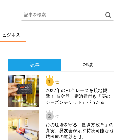
ビジネス
記事
雑誌
1
位
2027年のF1全レースを現地観
戦！ 航空券・宿泊費付き「夢の
シーズンチケット」が当たる
2
位
​命の現場を守る「働き方改革」の
真実。晃友会が示す持続可能な地
域医療の道筋とは。