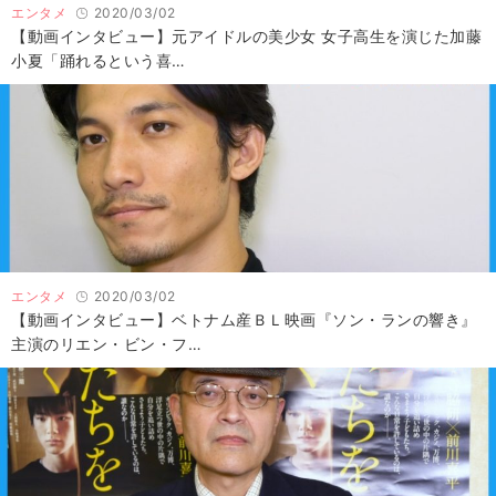
エンタメ
2020/03/02
【動画インタビュー】元アイドルの美少女 女子高生を演じた加藤
小夏「踊れるという喜…
エンタメ
2020/03/02
【動画インタビュー】ベトナム産ＢＬ映画『ソン・ランの響き』
主演のリエン・ビン・フ…