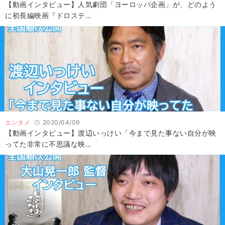
【動画インタビュー】人気劇団「ヨーロッパ企画」が、どのよう
に初長編映画『ドロステ…
エンタメ
2020/04/09
【動画インタビュー】渡辺いっけい「今まで見た事ない自分が映
ってた非常に不思議な映…