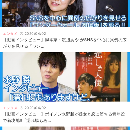
エンタメ
2020/04/02
【動画インタビュー】脚本家・渡辺あや がSNSを中心に異例の広
がりを見せる『ワン…
エンタメ
2020/04/02
【動画インタビュー】ボイメン水野勝が遊女と恋に堕ちる青年役
で新境地‼「濡れ場もあ…