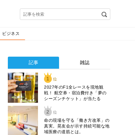
ビジネス
記事
雑誌
1
位
2027年のF1全レースを現地観
戦！ 航空券・宿泊費付き「夢の
シーズンチケット」が当たる
2
位
​命の現場を守る「働き方改革」の
真実。晃友会が示す持続可能な地
域医療の道筋とは。