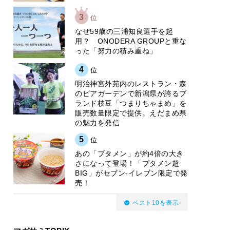
3
位
なぜ59歳の三浦知良選手を起
用？ ONODERA GROUPと重な
った「努力の積み重ね」
4
位
明治神宮外苑内のレストラン・森
のビアガーデンで新潟県が誇るブ
ランド枝豆「つまりちゃまめ」を
販売数量限定で提供。えだまめ県
の魅力を発信
5
位
あの「ブタメン」が約4倍の大き
さになって登場！「ブタメン超
BIG」がセブン‐イレブン限定で発
売！
ベスト10を表示