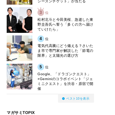
シーズンチケット」が当たる
3
位
松村北斗と今田美桜、急逝した東
野圭吾氏へ誓う「多くの方へ届け
ていけたら」
4
位
電気代高騰にどう備える？さいた
ま市で専門家が解説した「節電の
限界」と太陽光の選び方
5
位
Google、「ドラゴンクエスト」
×Geminiのコラボイベント「ジェ
ミニクエスト」を渋谷・原宿で開
催
ベスト10を表示
マガサミTOPIX