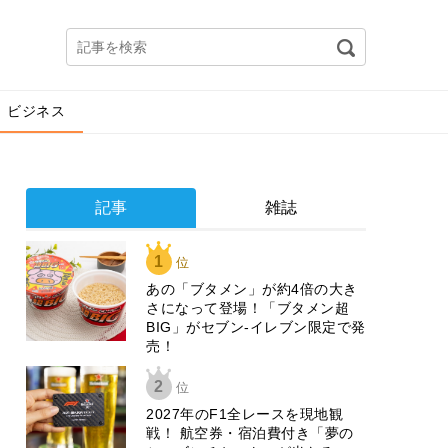
ビジネス
記事
雑誌
1
位
あの「ブタメン」が約4倍の大き
さになって登場！「ブタメン超
BIG」がセブン‐イレブン限定で発
売！
2
位
2027年のF1全レースを現地観
戦！ 航空券・宿泊費付き「夢の