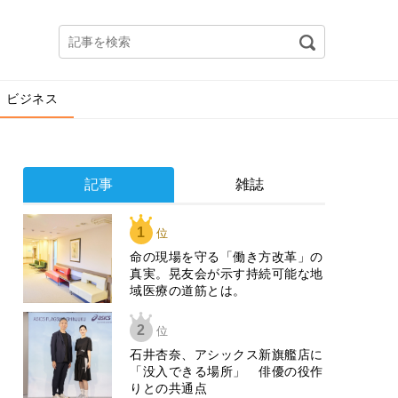
ビジネス
記事
雑誌
1
位
​命の現場を守る「働き方改革」の
真実。晃友会が示す持続可能な地
域医療の道筋とは。
2
位
石井杏奈、アシックス新旗艦店に
「没入できる場所」 俳優の役作
りとの共通点