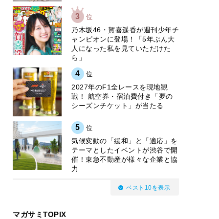
3
位
乃木坂46・賀喜遥香が週刊少年チ
ャンピオンに登場！「5年ぶん大
人になった私を見ていただけた
ら」
4
位
2027年のF1全レースを現地観
戦！ 航空券・宿泊費付き「夢の
シーズンチケット」が当たる
5
位
気候変動の「緩和」と「適応」を
テーマとしたイベントが渋谷で開
催！東急不動産が様々な企業と協
力
ベスト10を表示
マガサミTOPIX