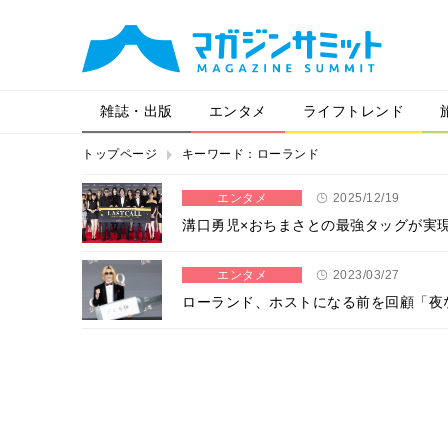
雑誌・出版
エンタメ
ライフトレンド
トップページ
キーワード：ローランド
エンタメ
2025/12/19
溝口勇児×おちまさとの最強タッグが実現
エンタメ
2023/03/27
ローランド、ホストになる前を回顧「夜