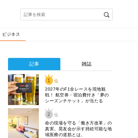
ビジネス
記事
雑誌
1
位
2027年のF1全レースを現地観
戦！ 航空券・宿泊費付き「夢の
シーズンチケット」が当たる
2
位
​命の現場を守る「働き方改革」の
真実。晃友会が示す持続可能な地
域医療の道筋とは。