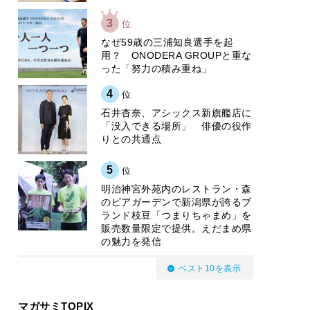
3
位
なぜ59歳の三浦知良選手を起
用？ ONODERA GROUPと重な
った「努力の積み重ね」
4
位
石井杏奈、アシックス新旗艦店に
「没入できる場所」 俳優の役作
りとの共通点
5
位
明治神宮外苑内のレストラン・森
のビアガーデンで新潟県が誇るブ
ランド枝豆「つまりちゃまめ」を
販売数量限定で提供。えだまめ県
の魅力を発信
ベスト10を表示
マガサミTOPIX