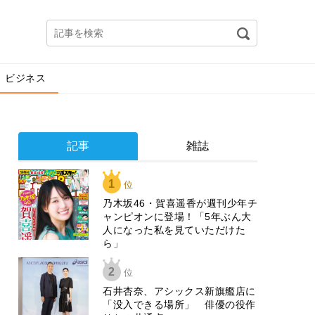
ビジネス
記事
雑誌
1
位
乃木坂46・賀喜遥香が週刊少年チ
ャンピオンに登場！「5年ぶん大
人になった私を見ていただけた
ら」
2
位
石井杏奈、アシックス新旗艦店に
「没入できる場所」 俳優の役作