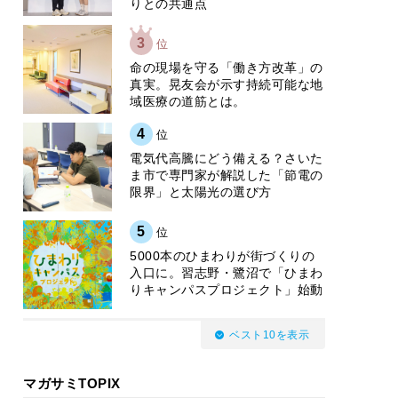
りとの共通点
3
位
​命の現場を守る「働き方改革」の
真実。晃友会が示す持続可能な地
域医療の道筋とは。
4
位
電気代高騰にどう備える？さいた
ま市で専門家が解説した「節電の
限界」と太陽光の選び方
5
位
5000本のひまわりが街づくりの
入口に。習志野・鷺沼で「ひまわ
りキャンパスプロジェクト」始動
ベスト10を表示
マガサミTOPIX