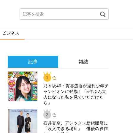
ビジネス
記事
雑誌
1
位
乃木坂46・賀喜遥香が週刊少年チ
ャンピオンに登場！「5年ぶん大
人になった私を見ていただけた
ら」
2
位
石井杏奈、アシックス新旗艦店に
「没入できる場所」 俳優の役作