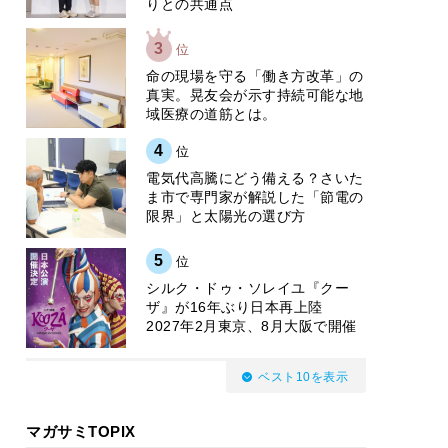
りとの共通点
3
位
​命の現場を守る「働き方改革」の
真実。晃友会が示す持続可能な地
域医療の道筋とは。
4
位
電気代高騰にどう備える？さいた
ま市で専門家が解説した「節電の
限界」と太陽光の選び方
5
位
シルク・ドゥ・ソレイユ『クー
ザ』が16年ぶり日本再上陸
2027年2月東京、8月大阪で開催
ベスト10を表示
マガサミTOPIX