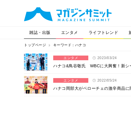
雑誌・出版
エンタメ
ライフトレンド
トップページ
キーワード：ハナコ
エンタメ
2023/03/24
ハナコ&鳥谷敬氏 WBCに大興奮！新
エンタメ
2022/05/24
ハナコ岡部大がベローチェの激辛商品に