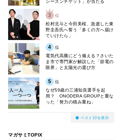
シーズンチケット」が当たる
3
位
松村北斗と今田美桜、急逝した東
野圭吾氏へ誓う「多くの方へ届け
ていけたら」
4
位
電気代高騰にどう備える？さいた
ま市で専門家が解説した「節電の
限界」と太陽光の選び方
5
位
なぜ59歳の三浦知良選手を起
用？ ONODERA GROUPと重な
った「努力の積み重ね」
ベスト10を表示
マガサミTOPIX