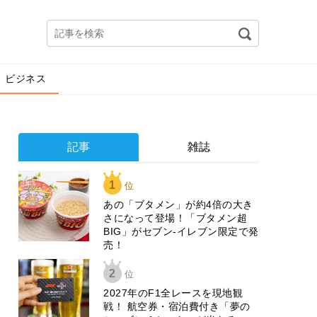
ビジネス
記事
雑誌
1
位
あの「ブタメン」が約4倍の大き
さになって登場！「ブタメン超
BIG」がセブン‐イレブン限定で発
売！
2
位
2027年のF1全レースを現地観
戦！ 航空券・宿泊費付き「夢の