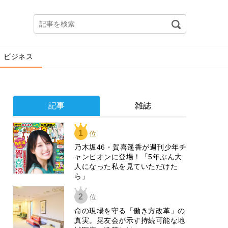
ビジネス
記事
雑誌
1
位
乃木坂46・賀喜遥香が週刊少年チ
ャンピオンに登場！「5年ぶん大
人になった私を見ていただけた
ら」
2
位
​命の現場を守る「働き方改革」の
真実。晃友会が示す持続可能な地