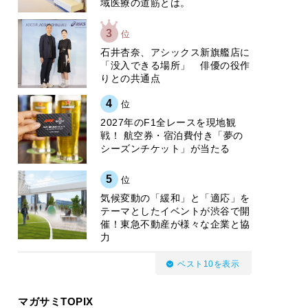
域医療の道筋とは。
3
位
石井杏奈、アシックス新旗艦店に
「没入できる場所」 俳優の役作
りとの共通点
4
位
2027年のF1全レースを現地観
戦！ 航空券・宿泊費付き「夢の
シーズンチケット」が当たる
5
位
気候変動の「緩和」と「適応」を
テーマとしたイベントが渋谷で開
催！東急不動産が様々な企業と協
力
ベスト10を表示
マガサミTOPIX