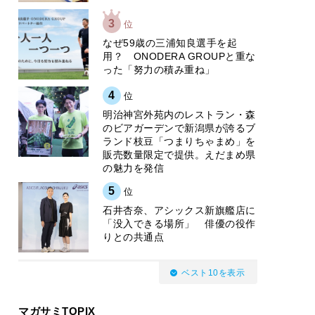
3
位
なぜ59歳の三浦知良選手を起
用？ ONODERA GROUPと重な
った「努力の積み重ね」
4
位
明治神宮外苑内のレストラン・森
のビアガーデンで新潟県が誇るブ
ランド枝豆「つまりちゃまめ」を
販売数量限定で提供。えだまめ県
の魅力を発信
5
位
石井杏奈、アシックス新旗艦店に
「没入できる場所」 俳優の役作
りとの共通点
ベスト10を表示
マガサミTOPIX