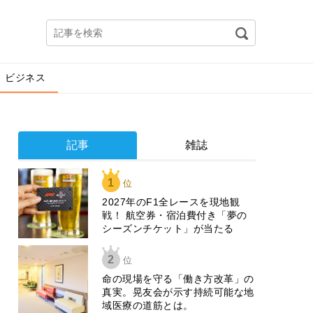
ビジネス
記事
雑誌
1
位
2027年のF1全レースを現地観
戦！ 航空券・宿泊費付き「夢の
シーズンチケット」が当たる
2
位
​命の現場を守る「働き方改革」の
真実。晃友会が示す持続可能な地
域医療の道筋とは。