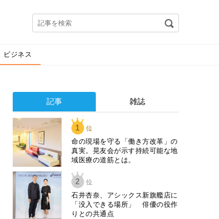
ビジネス
記事
雑誌
1
位
​命の現場を守る「働き方改革」の
真実。晃友会が示す持続可能な地
域医療の道筋とは。
2
位
石井杏奈、アシックス新旗艦店に
「没入できる場所」 俳優の役作
りとの共通点