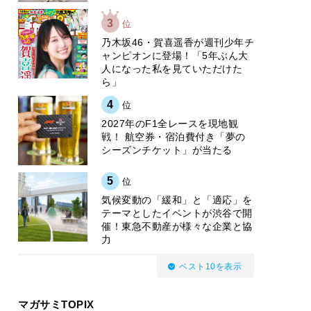
3
位
乃木坂46・賀喜遥香が週刊少年チ
ャンピオンに登場！「5年ぶん大
人になった私を見ていただけた
ら」
4
位
2027年のF1全レースを現地観
戦！ 航空券・宿泊費付き「夢の
シーズンチケット」が当たる
5
位
気候変動の「緩和」と「適応」を
テーマとしたイベントが渋谷で開
催！東急不動産が様々な企業と協
力
ベスト10を表示
マガサミTOPIX