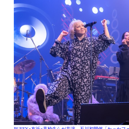
PUFFY×友近×高校生らが共演 石川初開催「わっかフェ