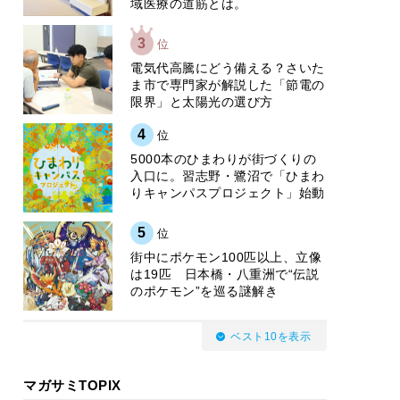
域医療の道筋とは。
3
位
電気代高騰にどう備える？さいた
ま市で専門家が解説した「節電の
限界」と太陽光の選び方
4
位
5000本のひまわりが街づくりの
入口に。習志野・鷺沼で「ひまわ
りキャンパスプロジェクト」始動
5
位
街中にポケモン100匹以上、立像
は19匹 日本橋・八重洲で“伝説
のポケモン”を巡る謎解き
ベスト10を表示
マガサミTOPIX