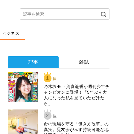
ビジネス
記事
雑誌
1
位
乃木坂46・賀喜遥香が週刊少年チ
ャンピオンに登場！「5年ぶん大
人になった私を見ていただけた
ら」
2
位
​命の現場を守る「働き方改革」の
真実。晃友会が示す持続可能な地